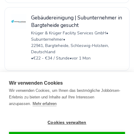
Gebäudereinigung | Subunternehmer in
Bargteheide gesucht
Krüger & Krüger Facility Services GmbH
•
Subunternehmer
•
22941, Bargteheide, Schleswig-Holstein,
Deutschland
•
€22 - €34 / Stunde
•
vor 1 Mon
Wir verwenden Cookies
Wir verwenden Cookies, um Ihnen das bestmögliche Jobbörsen-
Erlebnis zu bieten und Inhalte auf Ihre Interessen
Registrieren
•
Alle Jobs
•
Blog
•
Rahmen- und Lohntarifvertrag
•
anzupassen.
Mehr erfahren
Kontakt
•
Datenschutz
•
FAQ
•
Impressum
© 2026 www.gebaeudereinigung.com - ein Projekt der Saubere
Portale GmbH
Cookies verwalten