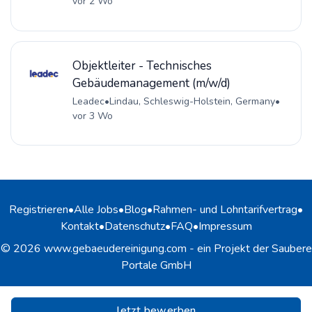
vor 2 Wo
Objektleiter - Technisches
Gebäudemanagement (m/w/d)
Leadec
•
Lindau, Schleswig-Holstein, Germany
•
vor 3 Wo
Registrieren
•
Alle Jobs
•
Blog
•
Rahmen- und Lohntarifvertrag
•
Kontakt
•
Datenschutz
•
FAQ
•
Impressum
© 2026 www.gebaeudereinigung.com - ein Projekt der Saubere
Portale GmbH
Jetzt bewerben