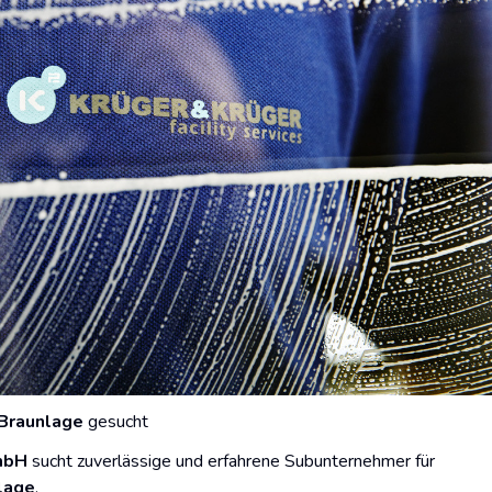
 Braunlage
gesucht
GmbH
sucht zuverlässige und erfahrene Subunternehmer für
lage
.