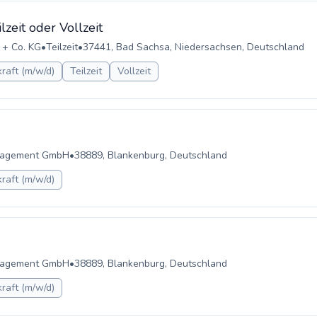
lzeit oder Vollzeit
 + Co. KG
•
Teilzeit
•
37441, Bad Sachsa, Niedersachsen, Deutschland
raft (m/w/d)
Teilzeit
Vollzeit
anagement GmbH
•
38889, Blankenburg, Deutschland
raft (m/w/d)
anagement GmbH
•
38889, Blankenburg, Deutschland
raft (m/w/d)