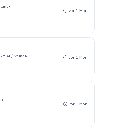
hland
•
vor 1 Mon
- €34 / Stunde
vor 1 Mon
d
•
vor 1 Mon