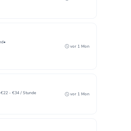
nd
•
vor 1 Mon
•
€22 - €34 / Stunde
vor 1 Mon