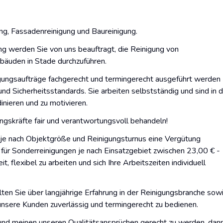
g, Fassadenreinigung und Baureinigung.
g werden Sie von uns beauftragt, die Reinigung von
uden in Stade durchzuführen.
nigungsaufträge fachgerecht und termingerecht ausgeführt werden
nd Sicherheitsstandards. Sie arbeiten selbstständig und sind in 
inieren und zu motivieren.
ungskräfte fair und verantwortungsvoll behandeln!
g je nach Objektgröße und Reinigungsturnus eine Vergütung
für Sonderreinigungen je nach Einsatzgebiet zwischen 23,00 € -
, flexibel zu arbeiten und sich Ihre Arbeitszeiten individuell
lten Sie über langjährige Erfahrung in der Reinigungsbranche sow
unsere Kunden zuverlässig und termingerecht zu bedienen.
und meinen unseren Qualitätsansprüchen gerecht zu werden, dan