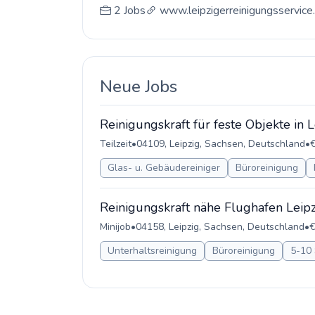
2 Jobs
www.leipzigerreinigungsservice
Neue Jobs
Reinigungskraft für feste Objekte in L
Teilzeit
•
04109, Leipzig, Sachsen, Deutschland
•
€
Glas- u. Gebäudereiniger
Büroreinigung
Reinigungskraft nähe Flughafen Leipz
Minijob
•
04158, Leipzig, Sachsen, Deutschland
•
€
Unterhaltsreinigung
Büroreinigung
5-10