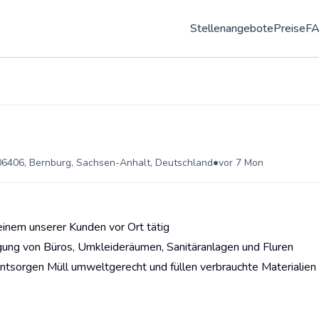
Stellenangebote
Preise
F
•
06406, Bernburg, Sachsen-Anhalt, Deutschland
vor 7 Mon
 einem unserer Kunden vor Ort tätig
ung von Büros, Umkleideräumen, Sanitäranlagen und Fluren
entsorgen Müll umweltgerecht und füllen verbrauchte Materialien