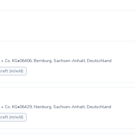
 + Co. KG
•
06406, Bernburg, Sachsen-Anhalt, Deutschland
raft (m/w/d)
 + Co. KG
•
06429, Nienburg, Sachsen-Anhalt, Deutschland
raft (m/w/d)