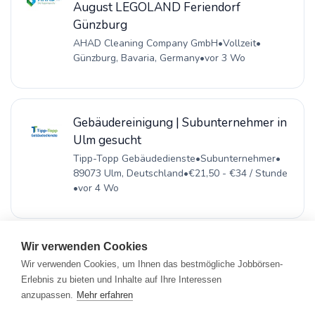
August LEGOLAND Feriendorf
Günzburg
AHAD Cleaning Company GmbH
•
Vollzeit
•
Günzburg, Bavaria, Germany
•
vor 3 Wo
Gebäudereinigung | Subunternehmer in
Ulm gesucht
Tipp-Topp Gebäudedienste
•
Subunternehmer
•
89073 Ulm, Deutschland
•
€21,50 - €34 / Stunde
•
vor 4 Wo
Wir verwenden Cookies
Wir verwenden Cookies, um Ihnen das bestmögliche Jobbörsen-
Erlebnis zu bieten und Inhalte auf Ihre Interessen
Registrieren
•
Alle Jobs
•
Blog
•
Rahmen- und Lohntarifvertrag
•
anzupassen.
Mehr erfahren
Kontakt
•
Datenschutz
•
FAQ
•
Impressum