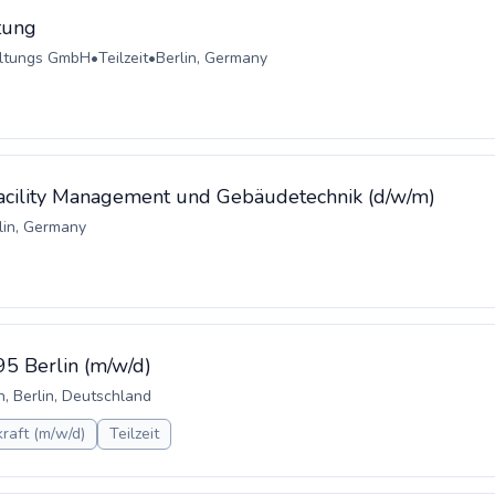
tung
altungs GmbH
•
Teilzeit
•
Berlin, Germany
 Facility Management und Gebäudetechnik (d/w/m)
lin, Germany
95 Berlin (m/w/d)
n, Berlin, Deutschland
raft (m/w/d)
Teilzeit