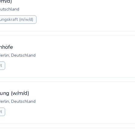
/m/d)
Deutschland
ungskraft (m/w/d)
hnhöfe
Berlin, Deutschland
it
gung (w/m/d)
Berlin, Deutschland
it