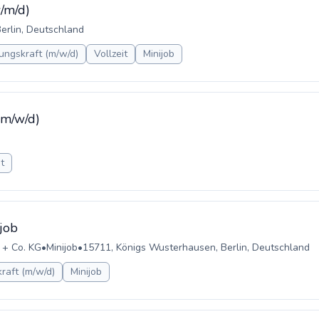
/m/d)
Berlin, Deutschland
ungskraft (m/w/d)
Vollzeit
Minijob
(m/w/d)
it
job
 + Co. KG
•
Minijob
•
15711, Königs Wusterhausen, Berlin, Deutschland
raft (m/w/d)
Minijob