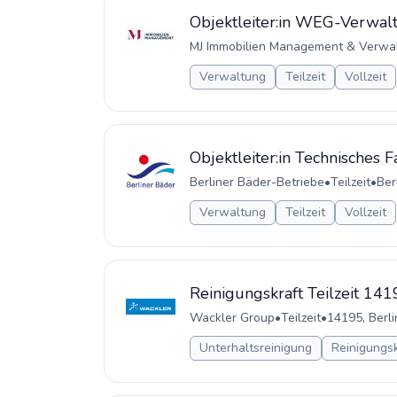
Objektleiter:in WEG-Verwal
MJ Immobilien Management & Verw
Verwaltung
Teilzeit
Vollzeit
Objektleiter:in Technisches
Berliner Bäder-Betriebe
•
Teilzeit
•
Ber
Verwaltung
Teilzeit
Vollzeit
Reinigungskraft Teilzeit 141
Wackler Group
•
Teilzeit
•
14195, Berli
Unterhaltsreinigung
Reinigungsk