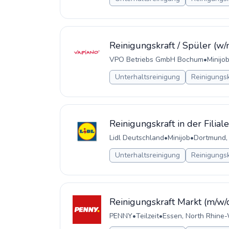
Reinigungskraft / Spüler (w/
VPO Betriebs GmbH Bochum
•
Minijo
Unterhaltsreinigung
Reinigungsk
Reinigungskraft in der Filial
Lidl Deutschland
•
Minijob
•
Dortmund,
Unterhaltsreinigung
Reinigungsk
Reinigungskraft Markt (m/w/
PENNY
•
Teilzeit
•
Essen, North Rhine