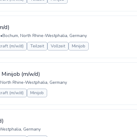
m/d)
b
•
Bochum, North Rhine-Westphalia, Germany
raft (m/w/d)
Teilzeit
Vollzeit
Minijob
e Minijob (m/w/d)
 North Rhine-Westphalia, Germany
raft (m/w/d)
Minijob
d)
-Westphalia, Germany