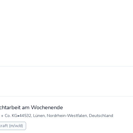
)
hichtarbeit am Wochenende
 + Co. KG
•
44532, Lünen, Nordrhein-Westfalen, Deutschland
raft (m/w/d)