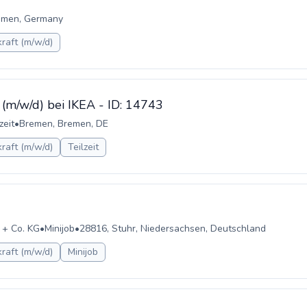
emen, Germany
raft (m/w/d)
 (m/w/d) bei IKEA - ID: 14743
zeit
•
Bremen, Bremen, DE
raft (m/w/d)
Teilzeit
 + Co. KG
•
Minijob
•
28816, Stuhr, Niedersachsen, Deutschland
raft (m/w/d)
Minijob