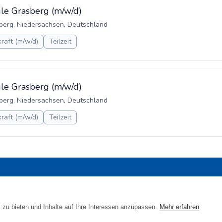
ule Grasberg (m/w/d)
berg, Niedersachsen, Deutschland
raft (m/w/d)
Teilzeit
ule Grasberg (m/w/d)
berg, Niedersachsen, Deutschland
raft (m/w/d)
Teilzeit
 Jobs
•
Blog
•
Rahmen- und Lohntarifvertrag
•
Kontakt
•
Datenschutz
 www.gebaeudereinigung.com - ein Projekt der Saubere Porta
zu bieten und Inhalte auf Ihre Interessen anzupassen.
Mehr erfahren