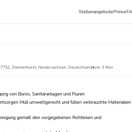
Stellenangebote
Preise
F
•
27751, Delmenhorst, Niedersachsen, Deutschland
vor 3 Mon
ung von Büros, Sanitäranlagen und Fluren
entsorgen Müll umweltgerecht und füllen verbrauchte Materialien
Reinigung gemäß den vorgegebenen Richtlinien und