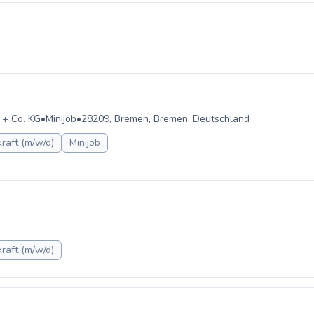
 + Co. KG
•
Minijob
•
28209, Bremen, Bremen, Deutschland
raft (m/w/d)
Minijob
raft (m/w/d)