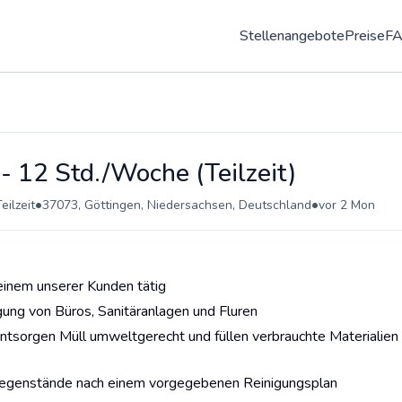
Stellenangebote
Preise
F
- 12 Std./Woche (Teilzeit)
•
•
eilzeit
37073, Göttingen, Niedersachsen, Deutschland
vor 2 Mon
 einem unserer Kunden tätig
ung von Büros, Sanitäranlagen und Fluren
entsorgen Müll umweltgerecht und füllen verbrauchte Materialien
sgegenstände nach einem vorgegebenen Reinigungsplan