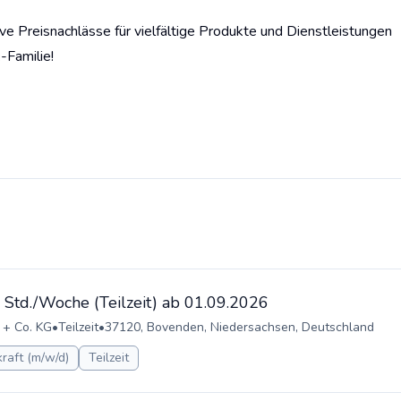
ive Preisnachlässe für vielfältige Produkte und Dienstleistungen
-Familie!
 Std./Woche (Teilzeit) ab 01.09.2026
 + Co. KG
•
Teilzeit
•
37120, Bovenden, Niedersachsen, Deutschland
raft (m/w/d)
Teilzeit