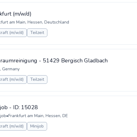
kfurt (m/w/d)
kfurt am Main, Hessen, Deutschland
raft (m/w/d)
Teilzeit
inraumreinigung - 51429 Bergisch Gladbach
e, Germany
raft (m/w/d)
Teilzeit
job - ID: 15028
ijob
•
Frankfurt am Main, Hessen, DE
raft (m/w/d)
Minijob