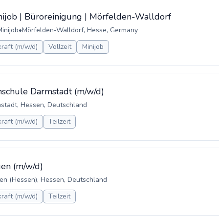
nijob | Büroreinigung | Mörfelden-Walldorf
Minijob
•
Mörfelden-Walldorf, Hesse, Germany
raft (m/w/d)
Vollzeit
Minijob
chschule Darmstadt (m/w/d)
stadt, Hessen, Deutschland
raft (m/w/d)
Teilzeit
gen (m/w/d)
en (Hessen), Hessen, Deutschland
raft (m/w/d)
Teilzeit