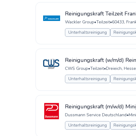
Reinigungskraft Teilzeit Fran
Wackler Group
•
Teilzeit
•
60433, Fran
Unterhaltsreinigung
Reinigungsk
Reinigungskraft (w/m/d) Re
CWS Group
•
Teilzeit
•
Dreieich, Hess
Unterhaltsreinigung
Reinigungsk
Reinigungskraft (m/w/d) Mini
Dussmann Service Deutschland
•
Min
Unterhaltsreinigung
Reinigungsk