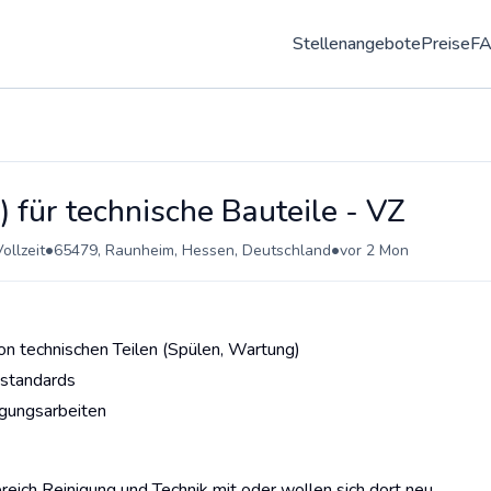
Stellenangebote
Preise
F
) für technische Bauteile - VZ
•
•
ollzeit
65479, Raunheim, Hessen, Deutschland
vor 2 Mon
von technischen Teilen (Spülen, Wartung)
sstandards
igungsarbeiten
reich Reinigung und Technik mit oder wollen sich dort neu