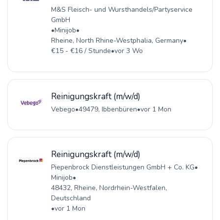
M&S Fleisch- und Wursthandels/Partyservice
GmbH
•
Minijob
•
Rheine, North Rhine-Westphalia, Germany
•
€15 - €16 / Stunde
•
vor 3 Wo
Reinigungskraft (m/w/d)
Vebego
•
49479, Ibbenbüren
•
vor 1 Mon
Reinigungskraft (m/w/d)
Piepenbrock Dienstleistungen GmbH + Co. KG
•
Minijob
•
48432, Rheine, Nordrhein-Westfalen,
Deutschland
•
vor 1 Mon