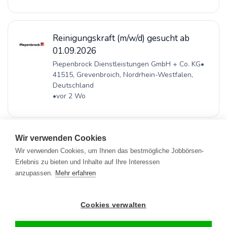
Reinigungskraft (m/w/d) gesucht ab
01.09.2026
Piepenbrock Dienstleistungen GmbH + Co. KG
•
41515, Grevenbroich, Nordrhein-Westfalen,
Deutschland
•
vor 2 Wo
Wir verwenden Cookies
Wir verwenden Cookies, um Ihnen das bestmögliche Jobbörsen-
Erlebnis zu bieten und Inhalte auf Ihre Interessen
Registrieren
•
Alle Jobs
•
Blog
•
Rahmen- und Lohntarifvertrag
•
anzupassen.
Mehr erfahren
Kontakt
•
Datenschutz
•
FAQ
•
Impressum
© 2026 www.gebaeudereinigung.com - ein Projekt der Saubere
Portale GmbH
Cookies verwalten