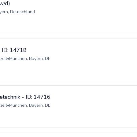
w/d)
yern, Deutschland
- ID: 14718
zeit
•
München, Bayern, DE
etechnik - ID: 14716
zeit
•
München, Bayern, DE