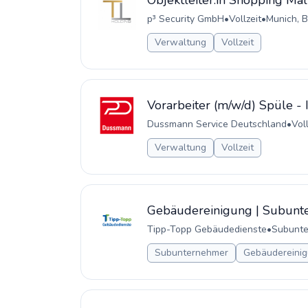
Objektleiter:in Shopping Ma
p³ Security GmbH
•
Vollzeit
•
Munich, 
Verwaltung
Vollzeit
Vorarbeiter (m/w/d) Spüle -
Dussmann Service Deutschland
•
Voll
Verwaltung
Vollzeit
Gebäudereinigung | Subunt
Tipp-Topp Gebäudedienste
•
Subunt
Subunternehmer
Gebäudereinig