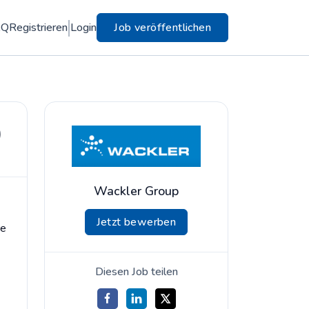
AQ
Registrieren
Login
Job veröffentlichen
)
Wackler Group
Jetzt bewerben
re
Diesen Job teilen