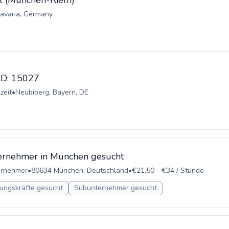
ll (München-Riem)
Bavaria, Germany
 ID: 15027
zeit
•
Neubiberg, Bayern, DE
ernehmer in München gesucht
ernehmer
•
80634 München, Deutschland
•
€21,50 - €34 / Stunde
ungskräfte gesucht
Subunternehmer gesucht