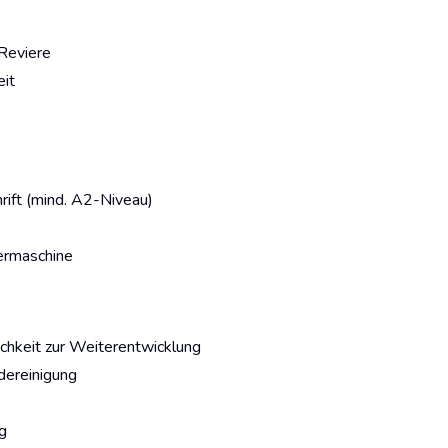
Reviere
eit
rift (mind. A2-Niveau)
ermaschine
ichkeit zur Weiterentwicklung
dereinigung
g