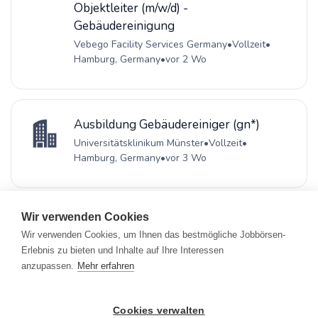
Objektleiter (m/w/d) -
Gebäudereinigung
Vebego Facility Services Germany
•
Vollzeit
•
Hamburg, Germany
•
vor 2 Wo
Ausbildung Gebäudereiniger (gn*)
Universitätsklinikum Münster
•
Vollzeit
•
Hamburg, Germany
•
vor 3 Wo
Wir verwenden Cookies
Wir verwenden Cookies, um Ihnen das bestmögliche Jobbörsen-
Erlebnis zu bieten und Inhalte auf Ihre Interessen
Registrieren
•
Alle Jobs
•
Blog
•
Rahmen- und Lohntarifvertrag
•
anzupassen.
Mehr erfahren
Kontakt
•
Datenschutz
•
FAQ
•
Impressum
© 2026 www.gebaeudereinigung.com - ein Projekt der Saubere
Portale GmbH
Cookies verwalten