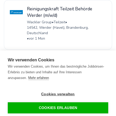
Reinigungskraft Teilzeit Behörde
Werder (m/w/d)
Wackler Group
•
Teilzeit
•
14542, Werder (Havel), Brandenburg,
Deutschland
•
vor 1 Mon
Wir verwenden Cookies
Wir verwenden Cookies, um Ihnen das bestmögliche Jobbörsen-
Erlebnis zu bieten und Inhalte auf Ihre Interessen
Registrieren
•
Alle Jobs
•
Blog
•
Rahmen- und Lohntarifvertrag
•
anzupassen.
Mehr erfahren
Kontakt
•
Datenschutz
•
FAQ
•
Impressum
© 2026 www.gebaeudereinigung.com - ein Projekt der Saubere
Portale GmbH
Cookies verwalten
COOKIES ERLAUBEN
Jetzt bewerben