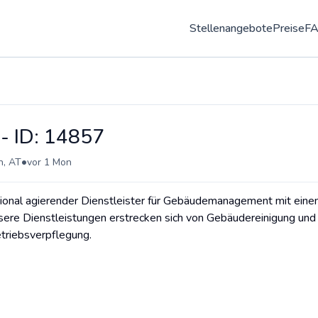
Stellenangebote
Preise
F
 - ID: 14857
•
n, AT
vor 1 Mon
tional agierender Dienstleister für Gebäudemanagement mit ein
nsere Dienstleistungen erstrecken sich von Gebäudereinigung und
etriebsverpflegung.