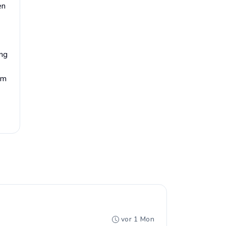
en
ung
Um
vor 1 Mon