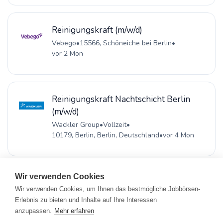
Reinigungskraft (m/w/d)
Vebego
•
15566, Schöneiche bei Berlin
•
vor 2 Mon
Reinigungskraft Nachtschicht Berlin
(m/w/d)
Wackler Group
•
Vollzeit
•
10179, Berlin, Berlin, Deutschland
•
vor 4 Mon
Wir verwenden Cookies
Wir verwenden Cookies, um Ihnen das bestmögliche Jobbörsen-
Erlebnis zu bieten und Inhalte auf Ihre Interessen
Registrieren
•
Alle Jobs
•
Blog
•
Rahmen- und Lohntarifvertrag
•
anzupassen.
Mehr erfahren
Kontakt
•
Datenschutz
•
FAQ
•
Impressum