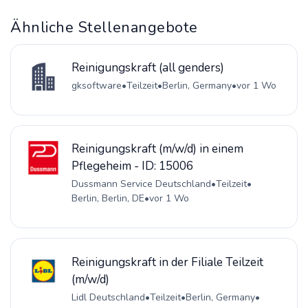
Ähnliche Stellenangebote
Reinigungskraft (all genders)
gksoftware
•
Teilzeit
•
Berlin, Germany
•
vor 1 Wo
Reinigungskraft (m/w/d) in einem
Pflegeheim - ID: 15006
Dussmann Service Deutschland
•
Teilzeit
•
Berlin, Berlin, DE
•
vor 1 Wo
Reinigungskraft in der Filiale Teilzeit
(m/w/d)
Lidl Deutschland
•
Teilzeit
•
Berlin, Germany
•