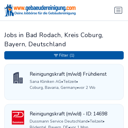
Jobs in Bad Rodach, Kreis Coburg,
Bayern, Deutschland
Filter
(1)
Reinigungskraft (m/w/d) Frühdienst
Sana Kliniken AG
•
Teilzeit
•
Coburg, Bavaria, Germany
•
vor 2 Wo
Reinigungskraft (m/w/d) - ID: 14698
Dussmann Service Deutschland
•
Teilzeit
•
Rödental, Bayern, DE
•
vor 1 Mon