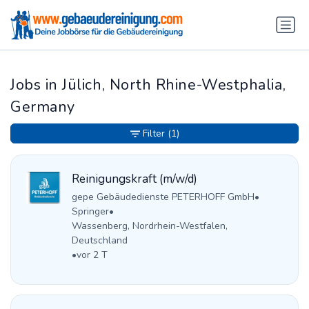
Jobs in Jülich, North Rhine-Westphalia,
Germany
Filter
(1)
Reinigungskraft (m/w/d)
gepe Gebäudedienste PETERHOFF GmbH
•
Springer
•
Wassenberg, Nordrhein-Westfalen,
Deutschland
•
vor 2 T