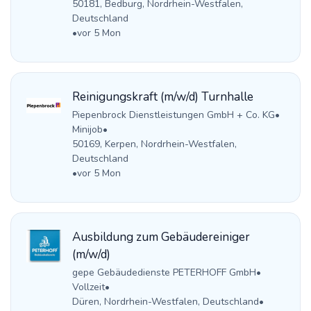
50181, Bedburg, Nordrhein-Westfalen,
Deutschland
•
vor 5 Mon
Reinigungskraft (m/w/d) Turnhalle
Piepenbrock Dienstleistungen GmbH + Co. KG
•
Minijob
•
50169, Kerpen, Nordrhein-Westfalen,
Deutschland
•
vor 5 Mon
Ausbildung zum Gebäudereiniger
(m/w/d)
gepe Gebäudedienste PETERHOFF GmbH
•
Vollzeit
•
Düren, Nordrhein-Westfalen, Deutschland
•