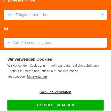
E-Mails mit neuen
Alle Tätigkeitsbereiche
Jobs
Abonnieren
Wir verwenden Cookies
Wir verwenden Cookies, um Ihnen das bestmögliche Jobbörsen-
Erlebnis zu bieten und Inhalte auf Ihre Interessen
anzupassen.
Mehr erfahren
Registrieren
•
Alle Jobs
•
Blog
•
Rahmen- und Lohntarifvertrag
•
Cookies verwalten
Kontakt
•
Datenschutz
•
FAQ
•
Impressum
© 2026 www.gebaeudereinigung.com - ein Projekt der Saubere
COOKIES ERLAUBEN
Portale GmbH