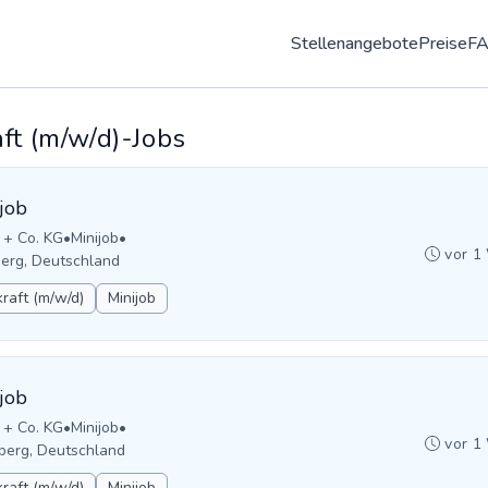
Stellenangebote
Preise
F
ft (m/w/d)-Jobs
job
 + Co. KG
•
Minijob
•
vor 1
erg, Deutschland
raft (m/w/d)
Minijob
job
 + Co. KG
•
Minijob
•
vor 1
berg, Deutschland
raft (m/w/d)
Minijob