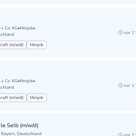
 + Co. KG
•
Minijob
•
vor 1
schland
raft (m/w/d)
Minijob
 + Co. KG
•
Minijob
•
vor 1
schland
raft (m/w/d)
Minijob
ule Selb (m/w/d)
, Bayern, Deutschland
vor 1