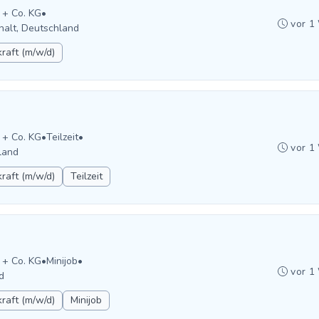
 + Co. KG
•
vor 1
alt, Deutschland
raft (m/w/d)
 + Co. KG
•
Teilzeit
•
vor 1
land
raft (m/w/d)
Teilzeit
 + Co. KG
•
Minijob
•
vor 1
d
raft (m/w/d)
Minijob