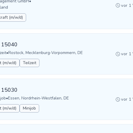
anagement GmbH
•
vor 1
land
raft (m/w/d)
D: 15040
zeit
•
Rostock, Mecklenburg-Vorpommern, DE
vor 1
t (m/w/d)
Teilzeit
D: 15030
ijob
•
Essen, Nordrhein-Westfalen, DE
vor 1
t (m/w/d)
Minijob