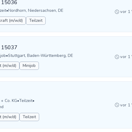
D: 15036
zeit
•
Nordhorn, Niedersachsen, DE
vor 1
raft (m/w/d)
Teilzeit
D: 15037
ijob
•
Stuttgart, Baden-Württemberg, DE
vor 1
t (m/w/d)
Minijob
 + Co. KG
•
Teilzeit
•
vor 1
nd
t (m/w/d)
Teilzeit