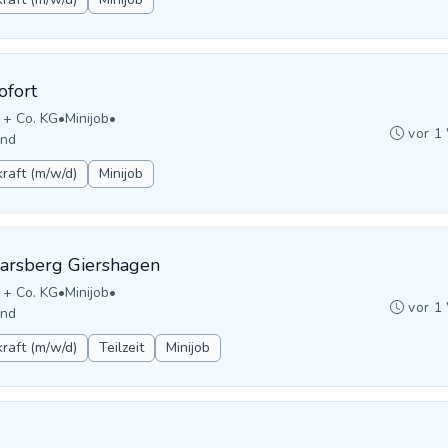
ofort
 + Co. KG
•
Minijob
•
vor 1
and
raft (m/w/d)
Minijob
Marsberg Giershagen
 + Co. KG
•
Minijob
•
vor 1
and
raft (m/w/d)
Teilzeit
Minijob