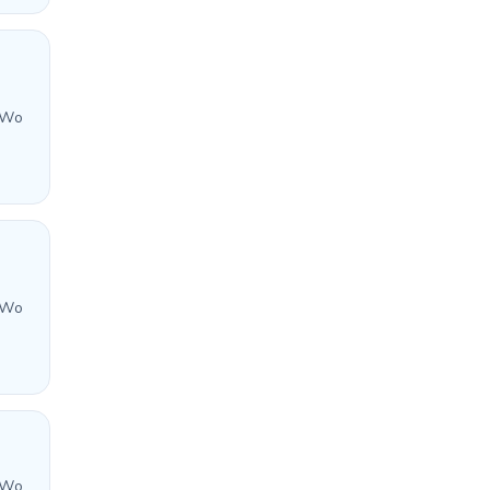
 Wo
 Wo
 Wo