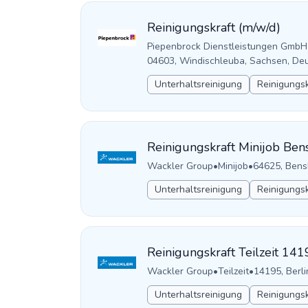
Reinigungskraft (m/w/d)
Piepenbrock Dienstleistungen GmbH
04603, Windischleuba, Sachsen, De
Unterhaltsreinigung
Reinigungsk
Reinigungskraft Minijob Ben
Wackler Group
•
Minijob
•
64625, Bens
Unterhaltsreinigung
Reinigungsk
Reinigungskraft Teilzeit 141
Wackler Group
•
Teilzeit
•
14195, Berli
Unterhaltsreinigung
Reinigungsk