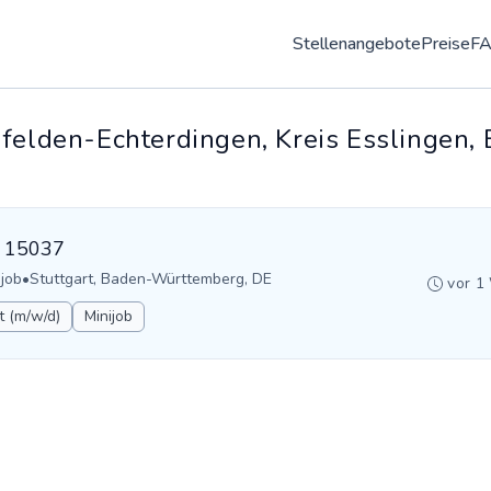
Stellenangebote
Preise
F
nfelden-Echterdingen, Kreis Esslingen
D: 15037
ijob
•
Stuttgart, Baden-Württemberg, DE
vor 1
t (m/w/d)
Minijob