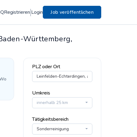
AQ
Registrieren
Login
Job veröffentlichen
, Baden-Württemberg,
PLZ oder Ort
 Wo
Umkreis
innerhalb 25 km
Tätigkeitsbereich
Sonderreinigung