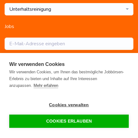
Unterhaltsreinigung
Jobs
Abonnieren
Wir verwenden Cookies
Wir verwenden Cookies, um Ihnen das bestmögliche Jobbörsen-
Erlebnis zu bieten und Inhalte auf Ihre Interessen
anzupassen.
Mehr erfahren
Registrieren
•
Alle Jobs
•
Blog
•
Rahmen- und Lohntarifvertrag
•
Cookies verwalten
Kontakt
•
Datenschutz
•
FAQ
•
Impressum
© 2026 www.gebaeudereinigung.com - ein Projekt der Saubere
COOKIES ERLAUBEN
Portale GmbH