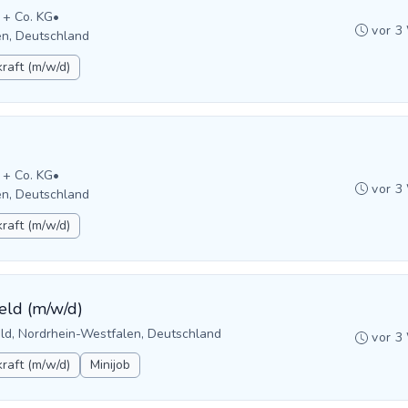
 + Co. KG
•
vor 3
en, Deutschland
raft (m/w/d)
 + Co. KG
•
vor 3
en, Deutschland
raft (m/w/d)
eld (m/w/d)
eld, Nordrhein-Westfalen, Deutschland
vor 3
raft (m/w/d)
Minijob