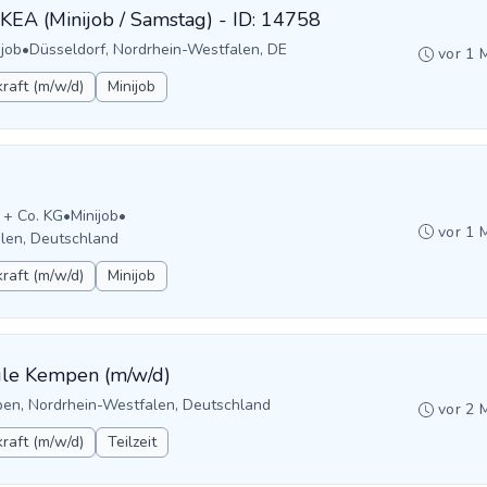
IKEA (Minijob / Samstag) - ID: 14758
ijob
•
Düsseldorf, Nordrhein-Westfalen, DE
vor 1 
raft (m/w/d)
Minijob
 + Co. KG
•
Minijob
•
vor 1 
alen, Deutschland
raft (m/w/d)
Minijob
hule Kempen (m/w/d)
en, Nordrhein-Westfalen, Deutschland
vor 2 
raft (m/w/d)
Teilzeit