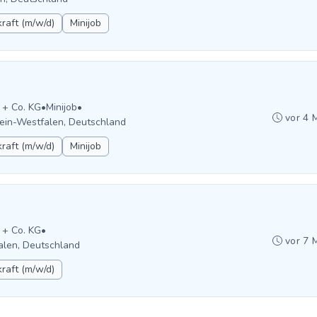
raft (m/w/d)
Minijob
 + Co. KG
•
Minijob
•
vor 4 
ein-Westfalen, Deutschland
raft (m/w/d)
Minijob
 + Co. KG
•
vor 7 
alen, Deutschland
raft (m/w/d)