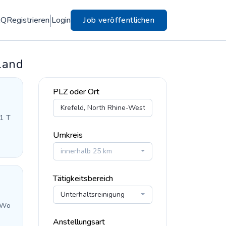
AQ
Registrieren
Login
Job veröffentlichen
land
PLZ oder Ort
 1 T
Umkreis
innerhalb 25 km
Tätigkeitsbereich
Unterhaltsreinigung
 Wo
Anstellungsart