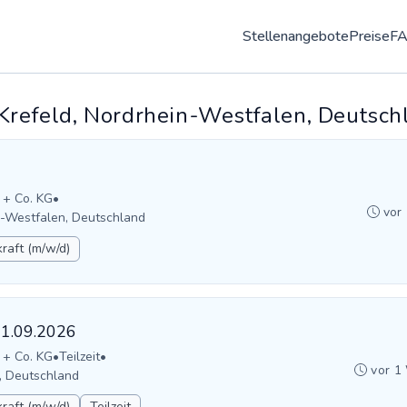
Stellenangebote
Preise
F
 Krefeld, Nordrhein-Westfalen, Deutsch
 + Co. KG
•
vor
-Westfalen, Deutschland
raft (m/w/d)
01.09.2026
 + Co. KG
•
Teilzeit
•
vor 1
n, Deutschland
raft (m/w/d)
Teilzeit