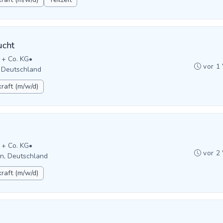
ucht
 + Co. KG
•
vor 1
, Deutschland
raft (m/w/d)
 + Co. KG
•
vor 2
en, Deutschland
raft (m/w/d)