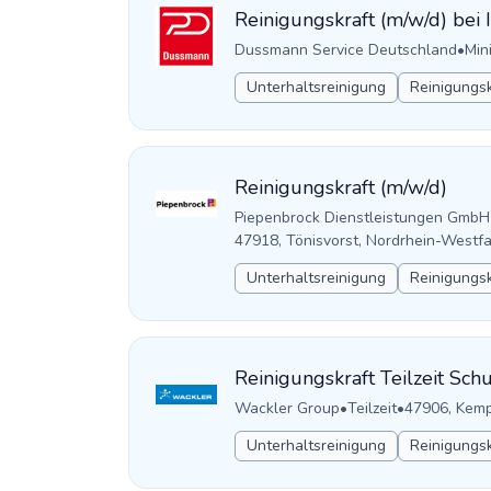
Reinigungskraft (m/w/d) bei 
Dussmann Service Deutschland
•
Min
Unterhaltsreinigung
Reinigungsk
Reinigungskraft (m/w/d)
Piepenbrock Dienstleistungen GmbH
47918, Tönisvorst, Nordrhein-Westf
Unterhaltsreinigung
Reinigungsk
Reinigungskraft Teilzeit Sc
Wackler Group
•
Teilzeit
•
47906, Kemp
Unterhaltsreinigung
Reinigungsk