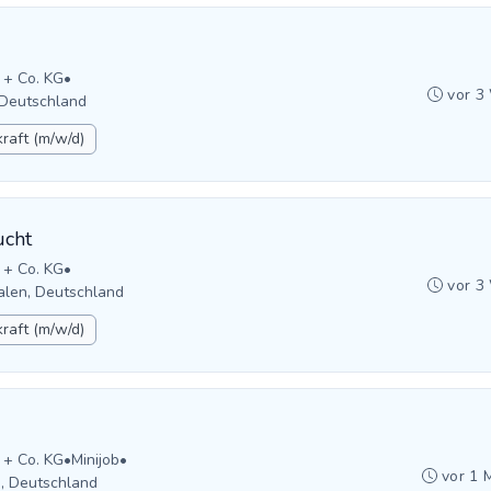
 + Co. KG
•
vor 3
 Deutschland
raft (m/w/d)
ucht
 + Co. KG
•
vor 3
alen, Deutschland
raft (m/w/d)
 + Co. KG
•
Minijob
•
vor 1 
n, Deutschland