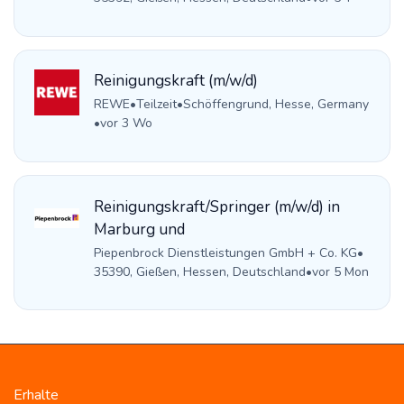
Reinigungskraft (m/w/d)
REWE
•
Teilzeit
•
Schöffengrund, Hesse, Germany
•
vor 3 Wo
Reinigungskraft/Springer (m/w/d) in
Marburg und
Piepenbrock Dienstleistungen GmbH + Co. KG
•
35390, Gießen, Hessen, Deutschland
•
vor 5 Mon
Erhalte