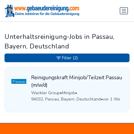
Unterhaltsreinigung-Jobs in Passau,
Bayern, Deutschland
Filter
(2)
Reinigungskraft Minijob/Teilzeit Passau
(m/w/d)
Wackler Group
•
Minijob
•
94032, Passau, Bayern, Deutschland
•
vor 1 Wo