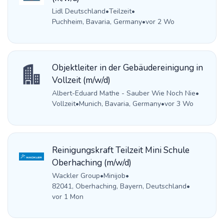
Lidl Deutschland
•
Teilzeit
•
Puchheim, Bavaria, Germany
•
vor 2 Wo
Objektleiter in der Gebäudereinigung in
Vollzeit (m/w/d)
Albert-Eduard Mathe - Sauber Wie Noch Nie
•
Vollzeit
•
Munich, Bavaria, Germany
•
vor 3 Wo
Reinigungskraft Teilzeit Mini Schule
Oberhaching (m/w/d)
Wackler Group
•
Minijob
•
82041, Oberhaching, Bayern, Deutschland
•
vor 1 Mon