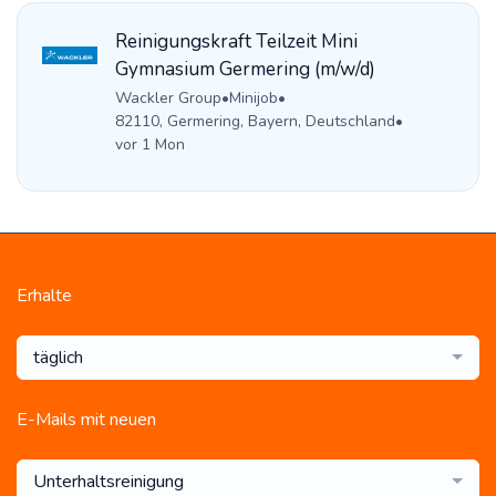
Reinigungskraft Teilzeit Mini
Gymnasium Germering (m/w/d)
Wackler Group
•
Minijob
•
82110, Germering, Bayern, Deutschland
•
vor 1 Mon
Erhalte
täglich
E-Mails mit neuen
Unterhaltsreinigung