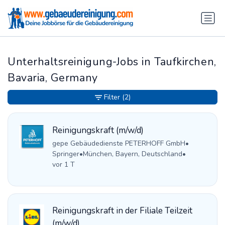
Unterhaltsreinigung-Jobs in Taufkirchen,
Bavaria, Germany
Filter
(2)
Reinigungskraft (m/w/d)
gepe Gebäudedienste PETERHOFF GmbH
•
Springer
•
München, Bayern, Deutschland
•
vor 1 T
Reinigungskraft in der Filiale Teilzeit
(m/w/d)