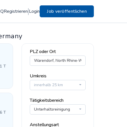
AQ
Registrieren
Login
Job veröffentlichen
Germany
PLZ oder Ort
 1 T
Umkreis
innerhalb 25 km
Tätigkeitsbereich
Unterhaltsreinigung
 6 T
Anstellungsart