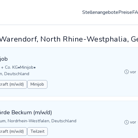
Stellenangebote
Preise
F
 Warendorf, North Rhine-Westphalia, 
job
 + Co. KG
•
Minijob
•
vor
n, Deutschland
raft (m/w/d)
Minijob
hörde Beckum (m/w/d)
um, Nordrhein-Westfalen, Deutschland
vor
raft (m/w/d)
Teilzeit