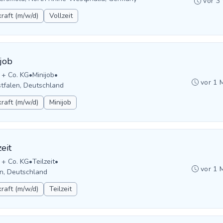
vor 3
raft (m/w/d)
Vollzeit
job
 + Co. KG
•
Minijob
•
vor 1 
stfalen, Deutschland
raft (m/w/d)
Minijob
eit
 + Co. KG
•
Teilzeit
•
vor 1 
n, Deutschland
raft (m/w/d)
Teilzeit