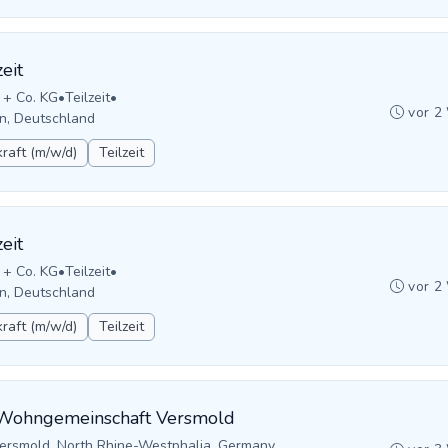
eit
 + Co. KG
•
Teilzeit
•
vor 2
n, Deutschland
raft (m/w/d)
Teilzeit
eit
 + Co. KG
•
Teilzeit
•
vor 2
n, Deutschland
raft (m/w/d)
Teilzeit
r Wohngemeinschaft Versmold
ersmold, North Rhine-Westphalia, Germany