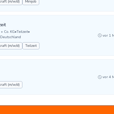
raft (m/w/d)
Minijob
eit
 + Co. KG
•
Teilzeit
•
vor 1 
 Deutschland
raft (m/w/d)
Teilzeit
vor 4 
raft (m/w/d)