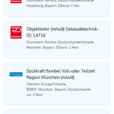
Dussmann Service Deutschland
•
Vollzeit
•
Neubiberg, Bayern, DE
•
vor 1 Wo
Objektleiter (m/w/d) Gebäudetechnik -
ID: 14716
Dussmann Service Deutschland
•
Vollzeit
•
München, Bayern, DE
•
vor 1 Mon
Spülkraft flexibel Voll-oder Teilzeit
Region München (m/w/d)
Wackler Group
•
Teilzeit
•
80807, München, Bayern, Deutschland
•
vor 3 Mon