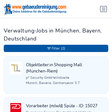
Verwaltung-Jobs in München, Bayern,
Deutschland
Filter
(2)
Objektleiter:in Shopping Mall
(München-Riem)
p³ Security GmbH
•
Vollzeit
•
Munich, Bavaria, Germany
•
vor 5 T
Vorarbeiter (m/w/d) Spüle - ID: 15027