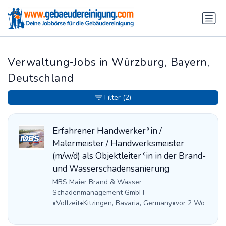
Verwaltung-Jobs in Würzburg, Bayern,
Deutschland
Filter
(2)
Erfahrener Handwerker*in /
Malermeister / Handwerksmeister
(m/w/d) als Objektleiter*in in der Brand-
und Wasserschadensanierung
MBS Maier Brand & Wasser
Schadenmanagement GmbH
•
Vollzeit
•
Kitzingen, Bavaria, Germany
•
vor 2 Wo