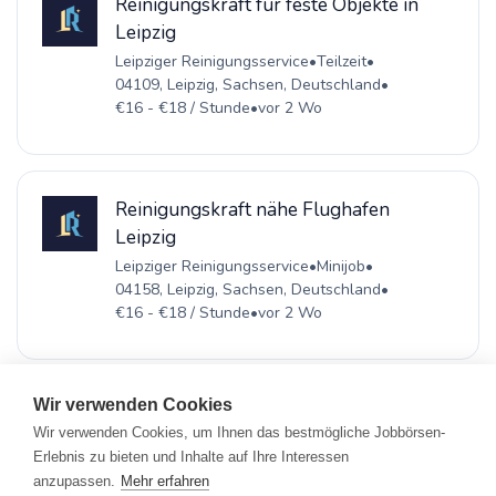
Reinigungskraft für feste Objekte in
Leipzig
Leipziger Reinigungsservice
•
Teilzeit
•
04109, Leipzig, Sachsen, Deutschland
•
€16 - €18 / Stunde
•
vor 2 Wo
Reinigungskraft nähe Flughafen
Leipzig
Leipziger Reinigungsservice
•
Minijob
•
04158, Leipzig, Sachsen, Deutschland
•
€16 - €18 / Stunde
•
vor 2 Wo
Wir verwenden Cookies
Wir verwenden Cookies, um Ihnen das bestmögliche Jobbörsen-
Erlebnis zu bieten und Inhalte auf Ihre Interessen
Registrieren
•
Alle Jobs
•
Blog
•
Rahmen- und Lohntarifvertrag
•
anzupassen.
Mehr erfahren
Kontakt
•
Datenschutz
•
FAQ
•
Impressum