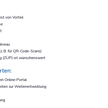
ist von Vorteil
se
t
Niveau
z. B. für QR-Code-Scans)
ng (ZÜP) ist wünschenswert
rten:
in Online‑Portal
eiten zur Weiterentwicklung
ung