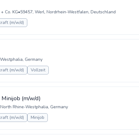
 + Co. KG
•
59457, Werl, Nordrhein-Westfalen, Deutschland
raft (m/w/d)
-Westphalia, Germany
raft (m/w/d)
Vollzeit
e Minijob (m/w/d)
 North Rhine-Westphalia, Germany
raft (m/w/d)
Minijob