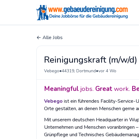
Alle Jobs
Reinigungskraft (m/w/d)
•
•
Vebego
44319, Dortmund
vor 4 Wo
Meaningful
jobs.
Great
work.
Be
Vebego
ist ein führendes Facility-Service-
Orte gestalten, an denen Menschen gerne ar
Mit unserem deutschen Headquarter in Wuppe
Unternehmen und Menschen voranbringen – da
Grünpflege und Technisches Gebäudemanageme