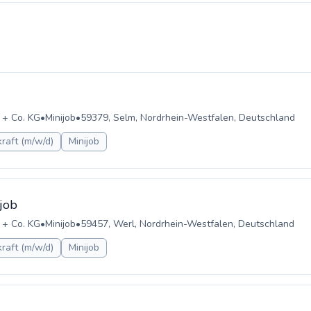
 + Co. KG
•
Minijob
•
59379, Selm, Nordrhein-Westfalen, Deutschland
raft (m/w/d)
Minijob
job
 + Co. KG
•
Minijob
•
59457, Werl, Nordrhein-Westfalen, Deutschland
raft (m/w/d)
Minijob