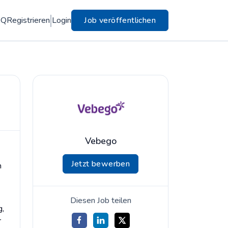
AQ
Registrieren
Login
Job veröffentlichen
Vebego
Jetzt bewerben
h
Diesen Job teilen
g,
r