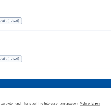
raft (m/w/d)
raft (m/w/d)
 Jobs
•
Blog
•
Rahmen- und Lohntarifvertrag
•
Kontakt
•
Datenschutz
 www.gebaeudereinigung.com - ein Projekt der Saubere Porta
zu bieten und Inhalte auf Ihre Interessen anzupassen.
Mehr erfahren