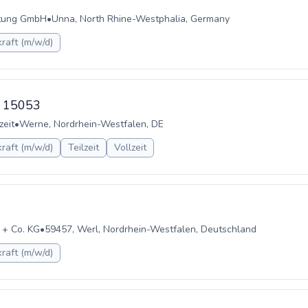
ltung GmbH
•
Unna, North Rhine-Westphalia, Germany
raft (m/w/d)
D: 15053
zeit
•
Werne, Nordrhein-Westfalen, DE
raft (m/w/d)
Teilzeit
Vollzeit
 + Co. KG
•
59457, Werl, Nordrhein-Westfalen, Deutschland
raft (m/w/d)