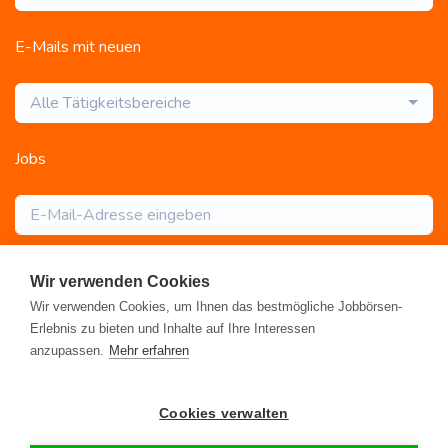
E-Mails mit neuen
Alle Tätigkeitsbereiche
Jobs
Abonnieren
Wir verwenden Cookies
Wir verwenden Cookies, um Ihnen das bestmögliche Jobbörsen-
Erlebnis zu bieten und Inhalte auf Ihre Interessen
anzupassen.
Mehr erfahren
Registrieren
•
Alle Jobs
•
Blog
•
Rahmen- und Lohntarifvertrag
•
Cookies verwalten
Kontakt
•
Datenschutz
•
FAQ
•
Impressum