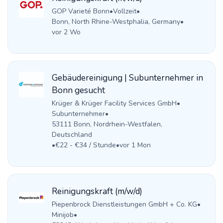
GOP Varieté Bonn
•
Vollzeit
•
Bonn, North Rhine-Westphalia, Germany
•
vor 2 Wo
Gebäudereinigung | Subunternehmer in
Bonn gesucht
Krüger & Krüger Facility Services GmbH
•
Subunternehmer
•
53111 Bonn, Nordrhein-Westfalen,
Deutschland
•
€22 - €34 / Stunde
•
vor 1 Mon
Reinigungskraft (m/w/d)
Piepenbrock Dienstleistungen GmbH + Co. KG
•
Minijob
•