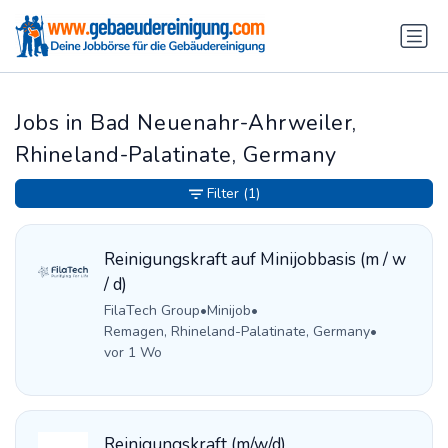
Jobs in Bad Neuenahr-Ahrweiler,
Rhineland-Palatinate, Germany
Filter
(1)
Reinigungskraft auf Minijobbasis (m / w
/ d)
FilaTech Group
•
Minijob
•
Remagen, Rhineland-Palatinate, Germany
•
vor 1 Wo
Reinigungskraft (m/w/d)