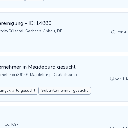
reinigung - ID: 14880
zeit
•
Sülzetal, Sachsen-Anhalt, DE
vor 4
ernehmer in Magdeburg gesucht
ernehmer
•
39104 Magdeburg, Deutschland
•
vor 1 
ungskräfte gesucht
Subunternehmer gesucht
 + Co. KG
•