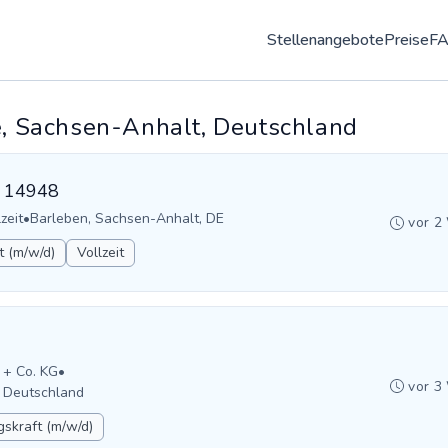
Stellenangebote
Preise
F
de, Sachsen-Anhalt, Deutschland
D: 14948
zeit
•
Barleben, Sachsen-Anhalt, DE
vor 2
t (m/w/d)
Vollzeit
 + Co. KG
•
vor 3
 Deutschland
gskraft (m/w/d)