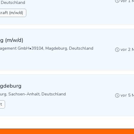
vor 1 
 Deutschland
raft (m/w/d)
g (m/w/d)
anagement GmbH
•
39104, Magdeburg, Deutschland
vor 2 
agdeburg
rg, Sachsen-Anhalt, Deutschland
vor 5 
it