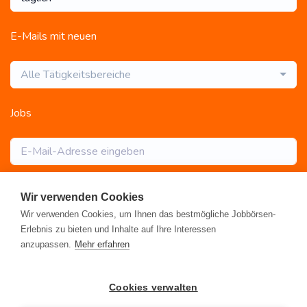
E-Mails mit neuen
Alle Tätigkeitsbereiche
Jobs
Abonnieren
Wir verwenden Cookies
Wir verwenden Cookies, um Ihnen das bestmögliche Jobbörsen-
Erlebnis zu bieten und Inhalte auf Ihre Interessen
anzupassen.
Mehr erfahren
Registrieren
•
Alle Jobs
•
Blog
•
Rahmen- und Lohntarifvertrag
•
Cookies verwalten
Kontakt
•
Datenschutz
•
FAQ
•
Impressum