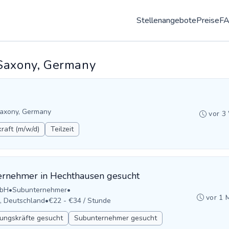
Stellenangebote
Preise
F
 Saxony, Germany
Saxony, Germany
vor 3
raft (m/w/d)
Teilzeit
ernehmer in Hechthausen gesucht
mbH
•
Subunternehmer
•
vor 1 
, Deutschland
•
€22 - €34 / Stunde
ungskräfte gesucht
Subunternehmer gesucht