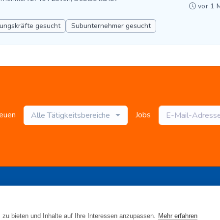
vor 1 
ungskräfte gesucht
Subunternehmer gesucht
neuen
Jobs
Alle Tätigkeitsbereiche
 Jobs
•
Blog
•
Rahmen- und Lohntarifvertrag
•
Kontakt
•
Datenschutz
 www.gebaeudereinigung.com - ein Projekt der Saubere Porta
zu bieten und Inhalte auf Ihre Interessen anzupassen.
Mehr erfahren