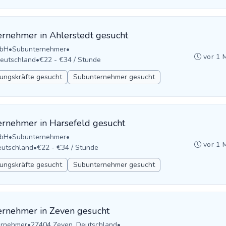
rnehmer in Ahlerstedt gesucht
mbH
•
Subunternehmer
•
vor 1 
Deutschland
•
€22 - €34 / Stunde
ungskräfte gesucht
Subunternehmer gesucht
rnehmer in Harsefeld gesucht
mbH
•
Subunternehmer
•
vor 1 
eutschland
•
€22 - €34 / Stunde
ungskräfte gesucht
Subunternehmer gesucht
ernehmer in Zeven gesucht
ernehmer
•
27404 Zeven, Deutschland
•