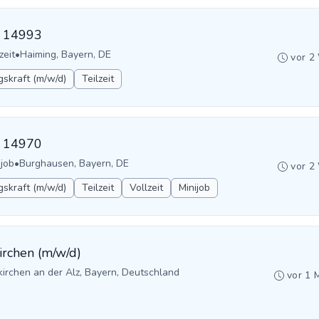
D: 14993
zeit
•
Haiming, Bayern, DE
vor 2
gskraft (m/w/d)
Teilzeit
D: 14970
ijob
•
Burghausen, Bayern, DE
vor 2
gskraft (m/w/d)
Teilzeit
Vollzeit
Minijob
kirchen (m/w/d)
irchen an der Alz, Bayern, Deutschland
vor 1 