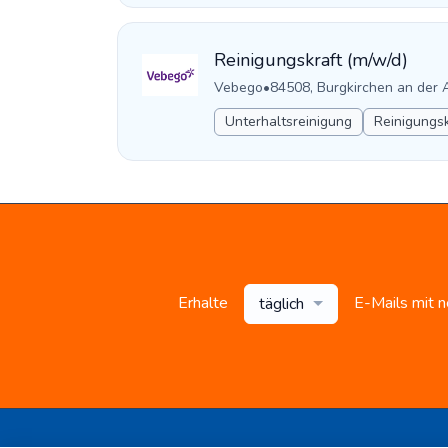
Reinigungskraft (m/w/d)
Vebego
•
84508, Burgkirchen an der 
Unterhaltsreinigung
Reinigungsk
Erhalte
E-Mails mit 
täglich