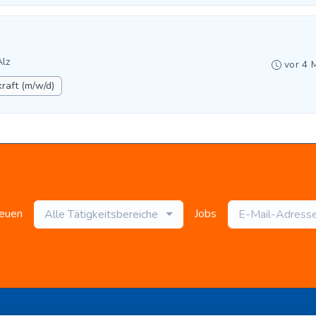
Alz
vor 4 
raft (m/w/d)
neuen
Jobs
Alle Tätigkeitsbereiche