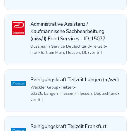
Administrative Assistenz /
Kaufmännische Sachbearbeitung
(m/w/d) Food Services - ID: 15077
Dussmann Service Deutschland
•
Teilzeit
•
Frankfurt am Main, Hessen, DE
•
vor 5 T
Reinigungskraft Teilzeit Langen (m/w/d)
Wackler Group
•
Teilzeit
•
63225, Langen (Hessen), Hessen, Deutschland
•
vor 6 T
Reinigungskraft Teilzeit Frankfurt