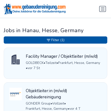
Jobs in Hanau, Hesse, Germany
Filter
(1)
Facility Manager / Objektleiter (m/w/d)
GOLDBECK
•
Teilzeit
•
Frankfurt, Hesse, Germany
•
vor 7 St
Objektleiter:in (m/w/d)
Gebäudereinigung
GONDER Group
•
Vollzeit
•
Frankfurt, Hesse, Germany
•
vor 4 T