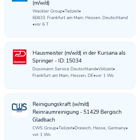
(m/w/d)
Wackler Group
•
Teilzeit
•
60433, Frankfurt am Main, Hessen, Deutschland
•
vor 6 T
Hausmeister (m/w/d) in der Kursana als
Springer - ID: 15034
Dussmann Service Deutschland
•
Vollzeit
•
Frankfurt am Main, Hessen, DE
•
vor 1 Wo
Reinigungskraft (w/m/d)
Reinraumreinigung - 51429 Bergisch
Gladbach
CWS Group
•
Teilzeit
•
Dreieich, Hesse, Germany
•
vor 1 Wo