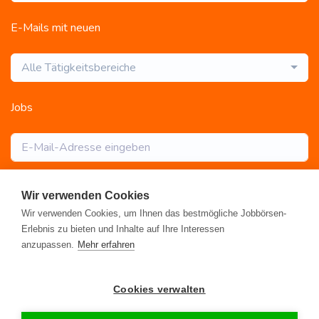
E-Mails mit neuen
Alle Tätigkeitsbereiche
Jobs
Abonnieren
Wir verwenden Cookies
Wir verwenden Cookies, um Ihnen das bestmögliche Jobbörsen-
Erlebnis zu bieten und Inhalte auf Ihre Interessen
anzupassen.
Mehr erfahren
Registrieren
•
Alle Jobs
•
Blog
•
Rahmen- und Lohntarifvertrag
•
Cookies verwalten
Kontakt
•
Datenschutz
•
FAQ
•
Impressum