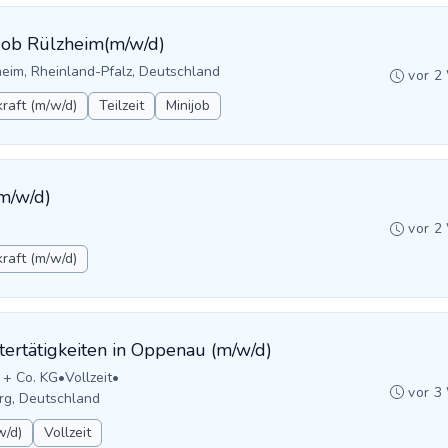
ijob Rülzheim(m/w/d)
eim, Rheinland-Pfalz, Deutschland
vor 2
raft (m/w/d)
Teilzeit
Minijob
(m/w/d)
vor 2
raft (m/w/d)
tertätigkeiten in Oppenau (m/w/d)
 + Co. KG
•
Vollzeit
•
vor 3
rg, Deutschland
w/d)
Vollzeit