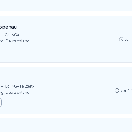
Oppenau
 + Co. KG
•
vor
rg, Deutschland
 + Co. KG
•
Teilzeit
•
vor 1
rg, Deutschland