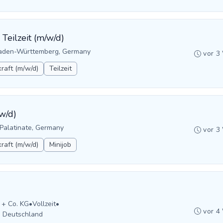
 Teilzeit (m/w/d)
Baden-Württemberg, Germany
vor 3
raft (m/w/d)
Teilzeit
w/d)
-Palatinate, Germany
vor 3
raft (m/w/d)
Minijob
 + Co. KG
•
Vollzeit
•
vor 4
, Deutschland