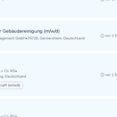
r Gebäudereinigung (m/w/d)
vor 1 
anagement GmbH
•
76726, Germersheim, Deutschland
 + Co. KG
•
vor 1 
rg, Deutschland
raft (m/w/d)
 + Co. KG
•