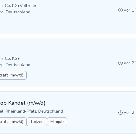
 + Co. KG
•
Vollzeit
•
vor 1
rg, Deutschland
 + Co. KG
•
vor 2
rg, Deutschland
raft (m/w/d)
ijob Kandel (m/w/d)
el, Rheinland-Pfalz, Deutschland
vor 2
raft (m/w/d)
Teilzeit
Minijob