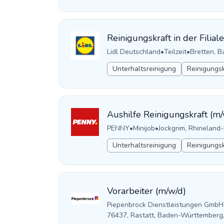
Reinigungskraft in der Filiale
Lidl Deutschland
•
Teilzeit
•
Bretten, 
Unterhaltsreinigung
Reinigungsk
Aushilfe Reinigungskraft (m/
PENNY
•
Minijob
•
Jockgrim, Rhineland
Unterhaltsreinigung
Reinigungsk
Vorarbeiter (m/w/d)
Piepenbrock Dienstleistungen GmbH
76437, Rastatt, Baden-Württemberg