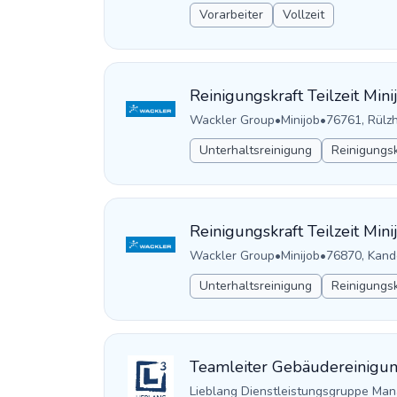
Vorarbeiter
Vollzeit
Reinigungskraft Teilzeit Mi
Wackler Group
•
Minijob
•
76761, Rülzh
Unterhaltsreinigung
Reinigungsk
Reinigungskraft Teilzeit Min
Wackler Group
•
Minijob
•
76870, Kand
Unterhaltsreinigung
Reinigungsk
Teamleiter Gebäudereinigun
Lieblang Dienstleistungsgruppe M