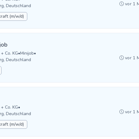
vor 1 
rg, Deutschland
raft (m/w/d)
job
 + Co. KG
•
Minijob
•
vor 1 
rg, Deutschland
 + Co. KG
•
vor 1 
rg, Deutschland
raft (m/w/d)