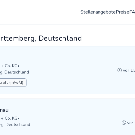
Stellenangebote
Preise
F
ürttemberg, Deutschland
 + Co. KG
•
vor 1
g, Deutschland
raft (m/w/d)
enau
 + Co. KG
•
vor
rg, Deutschland