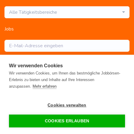
Alle Tätigkeitsbereiche
Jobs
Abonnieren
Wir verwenden Cookies
Wir verwenden Cookies, um Ihnen das bestmögliche Jobbörsen-
Erlebnis zu bieten und Inhalte auf Ihre Interessen
anzupassen.
Mehr erfahren
Registrieren
•
Alle Jobs
•
Blog
•
Rahmen- und Lohntarifvertrag
•
Cookies verwalten
Kontakt
•
Datenschutz
•
FAQ
•
Impressum
© 2026 www.gebaeudereinigung.com - ein Projekt der Saubere
COOKIES ERLAUBEN
Portale GmbH