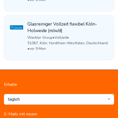
Glasreiniger Vollzeit flexibel Köln-
Holweide (m/w/d)
Wackler Group
•
Vollzeit
•
51067, Köln, Nordrhein-Westfalen, Deutschland
•
vor 9 Mon
Erhalte
täglich
E-Mails mit neuen