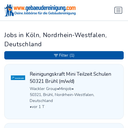
Jobs in Köln, Nordrhein-Westfalen,
Deutschland
Filter
(1)
Reinigungskraft Mini Teilzeit Schulen
50321 Brühl (m/w/d)
Wackler Group
•
Minijob
•
50321, Brühl, Nordrhein-Westfalen,
Deutschland
•
vor 1 T