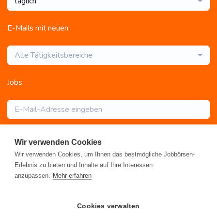
täglich
E-Mails mit neuen
Alle Tätigkeitsbereiche
Jobs
Abonnieren
Wir verwenden Cookies
Wir verwenden Cookies, um Ihnen das bestmögliche Jobbörsen-
Erlebnis zu bieten und Inhalte auf Ihre Interessen
anzupassen.
Mehr erfahren
Registrieren
•
Alle Jobs
•
Blog
•
Rahmen- und Lohntarifvertrag
•
Cookies verwalten
Kontakt
•
Datenschutz
•
FAQ
•
Impressum