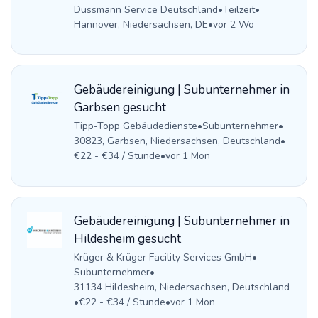
Dussmann Service Deutschland
•
Teilzeit
•
Hannover, Niedersachsen, DE
•
vor 2 Wo
Gebäudereinigung | Subunternehmer in
Garbsen gesucht
Tipp-Topp Gebäudedienste
•
Subunternehmer
•
30823, Garbsen, Niedersachsen, Deutschland
•
€22 - €34 / Stunde
•
vor 1 Mon
Gebäudereinigung | Subunternehmer in
Hildesheim gesucht
Krüger & Krüger Facility Services GmbH
•
Subunternehmer
•
31134 Hildesheim, Niedersachsen, Deutschland
•
€22 - €34 / Stunde
•
vor 1 Mon