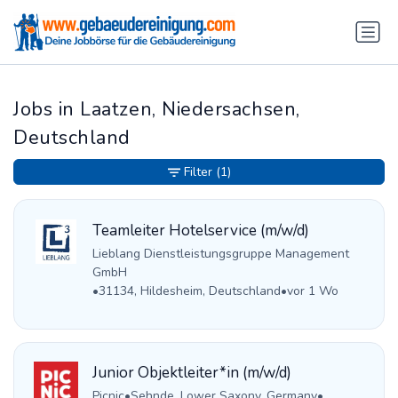
Jobs in Laatzen, Niedersachsen,
Deutschland
Filter
(1)
Teamleiter Hotelservice (m/w/d)
Lieblang Dienstleistungsgruppe Management
GmbH
•
31134, Hildesheim, Deutschland
•
vor 1 Wo
Junior Objektleiter*in (m/w/d)
Picnic
•
Sehnde, Lower Saxony, Germany
•