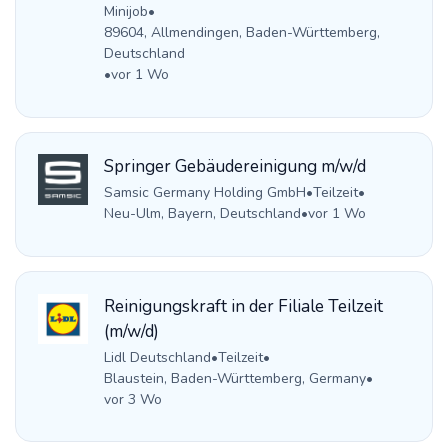
Minijob
•
89604, Allmendingen, Baden-Württemberg,
Deutschland
•
vor 1 Wo
Springer Gebäudereinigung m/w/d
Samsic Germany Holding GmbH
•
Teilzeit
•
Neu-Ulm, Bayern, Deutschland
•
vor 1 Wo
Reinigungskraft in der Filiale Teilzeit
(m/w/d)
Lidl Deutschland
•
Teilzeit
•
Blaustein, Baden-Württemberg, Germany
•
vor 3 Wo