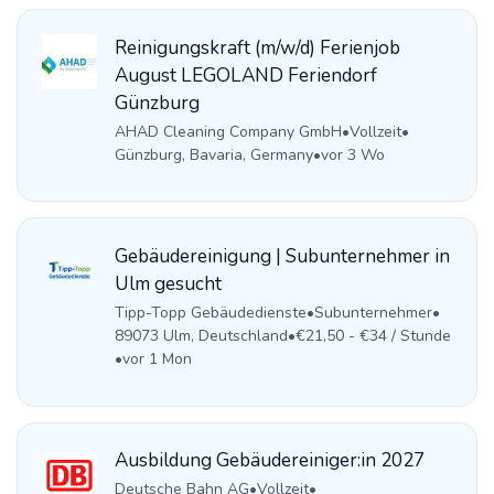
Reinigungskraft (m/w/d) Ferienjob
August LEGOLAND Feriendorf
Günzburg
AHAD Cleaning Company GmbH
•
Vollzeit
•
Günzburg, Bavaria, Germany
•
vor 3 Wo
Gebäudereinigung | Subunternehmer in
Ulm gesucht
Tipp-Topp Gebäudedienste
•
Subunternehmer
•
89073 Ulm, Deutschland
•
€21,50 - €34 / Stunde
•
vor 1 Mon
Ausbildung Gebäudereiniger:in 2027
Deutsche Bahn AG
•
Vollzeit
•