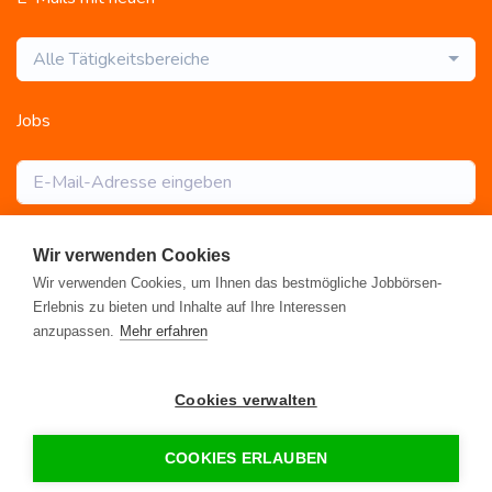
Alle Tätigkeitsbereiche
Jobs
Abonnieren
Wir verwenden Cookies
Wir verwenden Cookies, um Ihnen das bestmögliche Jobbörsen-
Erlebnis zu bieten und Inhalte auf Ihre Interessen
anzupassen.
Mehr erfahren
Registrieren
•
Alle Jobs
•
Blog
•
Rahmen- und Lohntarifvertrag
•
Cookies verwalten
Kontakt
•
Datenschutz
•
FAQ
•
Impressum
© 2026 www.gebaeudereinigung.com - ein Projekt der Saubere
COOKIES ERLAUBEN
Portale GmbH