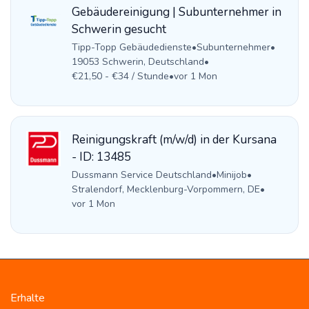
Gebäudereinigung | Subunternehmer in
Schwerin gesucht
Tipp-Topp Gebäudedienste
•
Subunternehmer
•
19053 Schwerin, Deutschland
•
€21,50 - €34 / Stunde
•
vor 1 Mon
Reinigungskraft (m/w/d) in der Kursana
- ID: 13485
Dussmann Service Deutschland
•
Minijob
•
Stralendorf, Mecklenburg-Vorpommern, DE
•
vor 1 Mon
Erhalte