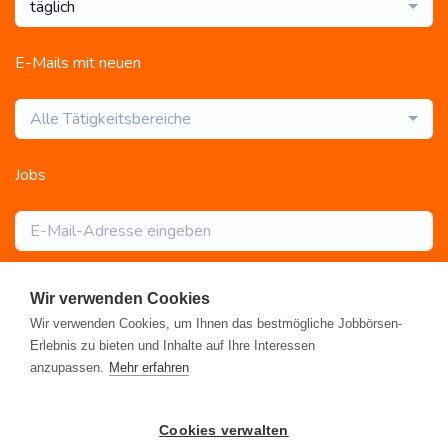
täglich
E-Mails mit neuen
Alle Tätigkeitsbereiche
Jobs
Abonnieren
Wir verwenden Cookies
Wir verwenden Cookies, um Ihnen das bestmögliche Jobbörsen-
Erlebnis zu bieten und Inhalte auf Ihre Interessen
anzupassen.
Mehr erfahren
Registrieren
•
Alle Jobs
•
Blog
•
Rahmen- und Lohntarifvertrag
•
Cookies verwalten
Kontakt
•
Datenschutz
•
FAQ
•
Impressum