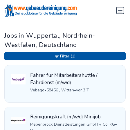
Jobs in Wuppertal, Nordrhein-
Westfalen, Deutschland
Filter
(1)
Fahrer für Mitarbeitershuttle /
Fahrdienst (m/w/d)
Vebego
•
58456 , Witten
•
vor 3 T
Reinigungskraft (m/w/d) Minijob
Piepenbrock Dienstleistungen GmbH + Co. KG
•