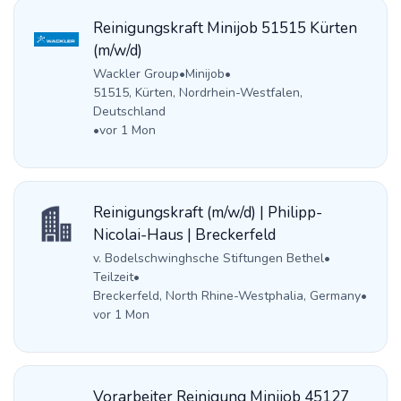
Reinigungskraft Minijob 51515 Kürten
(m/w/d)
Wackler Group
•
Minijob
•
51515, Kürten, Nordrhein-Westfalen,
Deutschland
•
vor 1 Mon
Reinigungskraft (m/w/d) | Philipp-
Nicolai-Haus | Breckerfeld
v. Bodelschwinghsche Stiftungen Bethel
•
Teilzeit
•
Breckerfeld, North Rhine-Westphalia, Germany
•
vor 1 Mon
Vorarbeiter Reinigung Minijob 45127