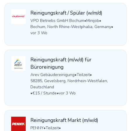
Reinigungskraft / Spüler (w/m/d)
VPO Betriebs GmbH Bochum
•
Minijob
•
Bochum, North Rhine-Westphalia, Germany
•
vor 3 Wo
Reinigungskraft (m/w/d) für
Büroreinigung
Arev Gebäudereinigung
•
Teilzeit
•
58285, Gevelsberg, Nordrhein-Westfalen,
Deutschland
•
€15 / Stunde
•
vor 3 Wo
Reinigungskraft Markt (m/w/d)
PENNY
•
Teilzeit
•