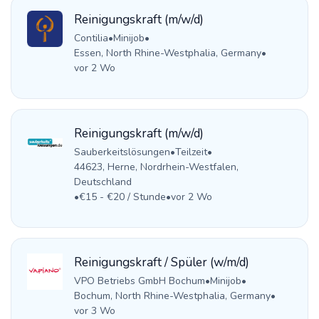
Reinigungskraft (m/w/d)
Contilia
•
Minijob
•
Essen, North Rhine-Westphalia, Germany
•
vor 2 Wo
Reinigungskraft (m/w/d)
Sauberkeitslösungen
•
Teilzeit
•
44623, Herne, Nordrhein-Westfalen,
Deutschland
•
€15 - €20 / Stunde
•
vor 2 Wo
Reinigungskraft / Spüler (w/m/d)
VPO Betriebs GmbH Bochum
•
Minijob
•
Bochum, North Rhine-Westphalia, Germany
•
vor 3 Wo