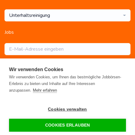
Unterhaltsreinigung
Jobs
Abonnieren
Wir verwenden Cookies
Wir verwenden Cookies, um Ihnen das bestmögliche Jobbörsen-
Erlebnis zu bieten und Inhalte auf Ihre Interessen
anzupassen.
Mehr erfahren
Registrieren
•
Alle Jobs
•
Blog
•
Rahmen- und Lohntarifvertrag
•
Cookies verwalten
Kontakt
•
Datenschutz
•
FAQ
•
Impressum
© 2026 www.gebaeudereinigung.com - ein Projekt der Saubere
COOKIES ERLAUBEN
Portale GmbH