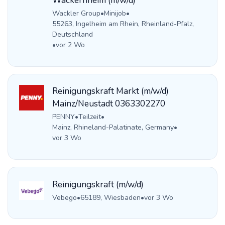
Wackernheim (m/w/d)
Wackler Group
•
Minijob
•
55263, Ingelheim am Rhein, Rheinland-Pfalz,
Deutschland
•
vor 2 Wo
Reinigungskraft Markt (m/w/d)
Mainz/Neustadt 0363302270
PENNY
•
Teilzeit
•
Mainz, Rhineland-Palatinate, Germany
•
vor 3 Wo
Reinigungskraft (m/w/d)
Vebego
•
65189, Wiesbaden
•
vor 3 Wo